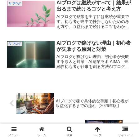
ます。AIで稼ぐ人との差を恐れない｜AI
AIブログは継続がすべて｜結果が
AI ブログ
時代に焦らなくていい理由 - AI副業ラボ
出るまで続けるコツと考え方
AIMA｜未経験初心者が仕事を創る方法
AIブログで結果を出すには継続が重要で
す。初心者が途中で挫折しないための考
え方や、収益化まで続けるコツをわかり
やすく解説します。継続できない理由の
一つが「時間がかかりすぎること」で
す。そのため、AIを使って記事作成の時
AIブログで稼げない理由｜初心者
AI ブログ
間を最短化することが、継続のための重
が失敗する原因と対策
要な施策です
AIブログが稼げない理由｜初心者が失敗
する原因と対策 - AI副業ラボ AIMA｜未
経験初心者が仕事を創る方法AIブログで
稼げない理由は、才能の問題でも、AIブ
ログ自体の限界でもありません。記事
数・キーワード・文章の質・収益導線・
継続力、この5つのどこかに問題があるだ
けです。今日から改善できることばかり
です。
AIブログで稼ぐ具体的な手順｜初心者が
収益化するまでの流れ【2026年版】
AIでブログ記事を量産しても伸びない・
稼げない理由｜独自性を取り入れて収益
化する方法
メニュー
ホーム
検索
トップ
サイドバー