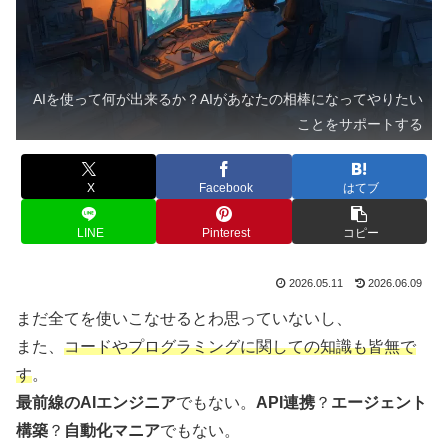
AIを使って何が出来るか？AIがあなたの相棒になってやりたい
ことをサポートする
X
Facebook
はてブ
LINE
Pinterest
コピー
2026.05.11
2026.06.09
まだ全てを使いこなせるとわ思っていないし、
また、
コードやプログラミングに関しての知識も皆無で
す
。
最前線のAIエンジニア
でもない。
API連携
？
エージェント
構築
？
自動化マニア
でもない。