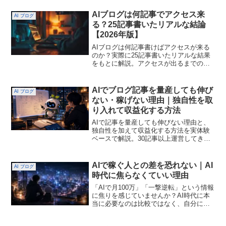
者向けSEO順位を上げるための具体的な
設置場所やクリックされやすいリンクの
AIブログは何記事でアクセス来
AI ブログ
貼り方をわかりやすく紹介。内部リンク
る？25記事書いたリアルな結論
の最適配置で順位が変わる恐ろしい理由
【2026年版】
｜実体験を検証した戦略
AIブログは何記事書けばアクセスが来る
のか？実際に25記事書いたリアルな結果
をもとに解説。アクセスが出るまでの流
れや改善ポイントを初心者にも分かりや
すくまとめています。2026年版AIブログ
は何記事でアクセス来る？25記事書いた
AIでブログ記事を量産しても伸び
AI ブログ
リアルな結論 AI副業ラボ AIMA未経験初
ない・稼げない理由｜独自性を取
心者が仕事を創る
り入れて収益化する方法
AIで記事を量産しても伸びない理由と、
独自性を加えて収益化する方法を実体験
ベースで解説。30記事以上運営してきた
経験から、AI時代のブログで差をつける
具体的な方法をまとめています。AIでブ
ログ記事を量産しても伸びない・稼げな
AIで稼ぐ人との差を恐れない｜AI
AI ブログ
い理由｜独自性を取り入れて収益化する
時代に焦らなくていい理由
方法 未経験初心者AI副業ラボ
「AIで月100万」「一撃逆転」という情報
に焦りを感じていませんか？AI時代に本
当に必要なのは比較ではなく、自分に合
ったAI活用を見つけること。実体験をも
とに、焦らず前に進む考え方をお伝えし