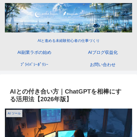
AIと進める未経験初心者の仕事づくり
AI副業ラボの始め
AIブログ収益化
ﾌﾟﾗｲﾊﾞｼｰﾎﾟﾘｼｰ
お問い合わせ
AIとの付き合い方｜ChatGPTを相棒にす
る活用法【2026年版】
AI ツール