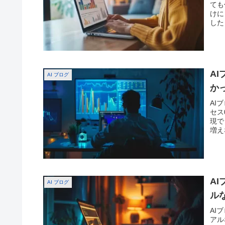
ても
けに
した
A
AI ブログ
か
AI
セス
現で
増え
経験
A
AI ブログ
ル
AI
アル