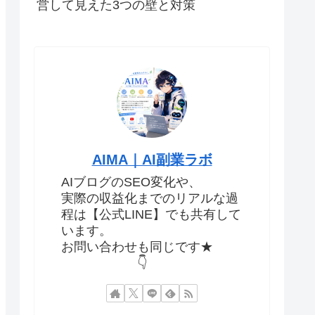
営して見えた3つの壁と対策
AIMA｜AI副業ラボ
AIブログのSEO変化や、
実際の収益化までのリアルな過
程は【公式LINE】でも共有して
います。
お問い合わせも同じです★
👇