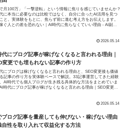
Iで月100万」「一撃逆転」という情報に焦りを感じていませんか？
時代に本当に必要なのは比較ではなく、自分に合ったAI活用を見つ
こと。実体験をもとに、焦らず前に進む考え方をお伝えします。
で稼ぐ人との差を恐れない｜AI時代に焦らなくていい理由 - AI副業
 AIMA｜未経験初心者が仕事を創る方法
2026.05.14
I時代にブログ記事が稼げなくなると言われる理由｜
EO変更でも埋もれない記事の作り方
時代にブログは稼げなくなると言われる理由と、SEO変更後も価値
る記事の作り方を実体験ベースで解説。33記事運営してきた経験
、AI時代でも個人ブログが生き残る具体的な方法をまとめていま
AI時代にブログ記事が稼げなくなると言われる理由｜SEO変更で
もれない記事の作り方 - AI副業ラボ 未経験初心者
2026.05.14
Iでブログ記事を量産しても伸びない・稼げない理由
独自性を取り入れて収益化する方法