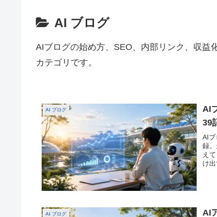
AI ブログ
AIブログの始め方、SEO、内部リンク、収益
カテゴリです。
A
AI ブログ
3
AI
録。
えて
け出
ボ 
A
AI ブログ