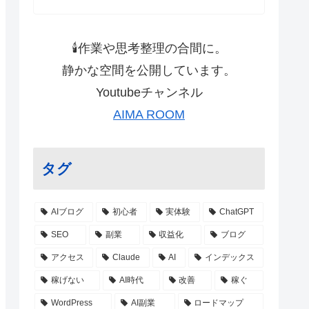
🕯作業や思考整理の合間に。
静かな空間を公開しています。
Youtubeチャンネル
AIMA ROOM
タグ
AIブログ
初心者
実体験
ChatGPT
SEO
副業
収益化
ブログ
アクセス
Claude
AI
インデックス
稼げない
AI時代
改善
稼ぐ
WordPress
AI副業
ロードマップ