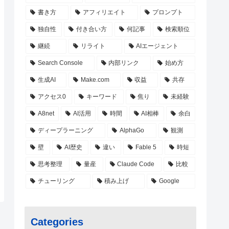
書き方
アフィリエイト
プロンプト
独自性
付き合い方
何記事
検索順位
継続
リライト
AIエージェント
Search Console
内部リンク
始め方
生成AI
Make.com
収益
共存
アクセス0
キーワード
焦り
未経験
A8net
AI活用
時間
AI相棒
余白
ディープラーニング
AlphaGo
観測
壁
AI歴史
違い
Fable 5
時短
思考整理
量産
Claude Code
比較
チューリング
積み上げ
Google
Categories