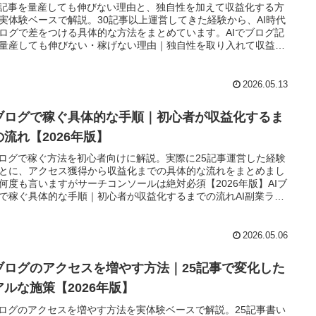
で記事を量産しても伸びない理由と、独自性を加えて収益化する方
実体験ベースで解説。30記事以上運営してきた経験から、AI時代
ログで差をつける具体的な方法をまとめています。AIでブログ記
量産しても伸びない・稼げない理由｜独自性を取り入れて収益化
方法 未経験初心者AI副業ラボ
2026.05.13
Iブログで稼ぐ具体的な手順｜初心者が収益化するま
の流れ【2026年版】
ブログで稼ぐ方法を初心者向けに解説。実際に25記事運営した経験
とに、アクセス獲得から収益化までの具体的な流れをまとめまし
何度も言いますがサーチコンソールは絶対必須【2026年版】AIブ
で稼ぐ具体的な手順｜初心者が収益化するまでの流れAI副業ラボ
MA未経験初心者が仕事を創る方法
2026.05.06
Iブログのアクセスを増やす方法｜25記事で変化した
アルな施策【2026年版】
ブログのアクセスを増やす方法を実体験ベースで解説。25記事書い