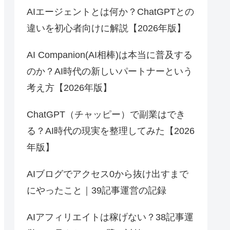
AIエージェントとは何か？ChatGPTとの
違いを初心者向けに解説【2026年版】
AI Companion(AI相棒)は本当に普及する
のか？AI時代の新しいパートナーという
考え方【2026年版】
ChatGPT（チャッピー）で副業はでき
る？AI時代の現実を整理してみた【2026
年版】
AIブログでアクセス0から抜け出すまで
にやったこと｜39記事運営の記録
AIアフィリエイトは稼げない？38記事運