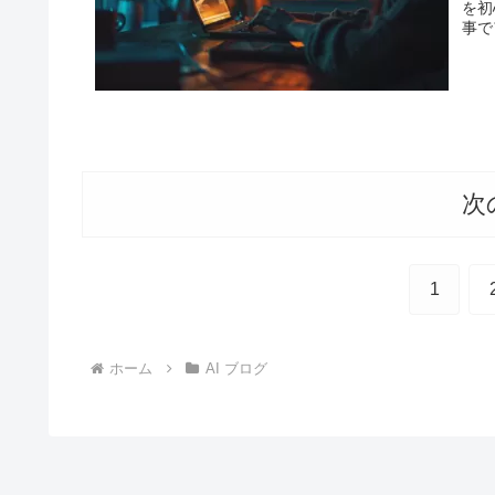
を初
事で
験初
次
1
ホーム
AI ブログ