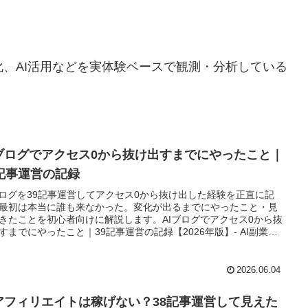
化、AI活用などを実体験ベースで観測・分析している
Iブログでアクセス0から抜け出すまでにやったこと｜
9記事運営の記録
ブログを39記事運営してアクセス0から抜け出した経験を正直に記
最初は本当に誰も来なかった。変化が出るまでにやったこと・見
きたことを初心者向けに解説します。AIブログでアクセス0から抜
すまでにやったこと｜39記事運営の記録【2026年版】- AI副業ラ
AIMA｜初心者未経験者が仕事を創る
2026.06.04
Iアフィリエイトは稼げない？38記事運営して見えた