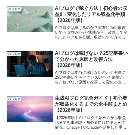
AIブログで稼ぐ方法｜初心者の収
AI ブログ
益0→変化したリアル収益化手順
【2026年版】
AIブログは稼げるのか？実際に25記事書
いても収益0だった状態から、改善して変
化したリアルを公開。収益化する方法を
初心者でも再現できる具体手順で解説し
ます。ロードマップをわかりやすくAIブ
ログって本当に稼げるの？ 「AIでブログ
AIブログは稼げない？25記事書い
AI ブログ
を始めたいけど、本当に稼げるの？」
て分かった原因と改善方法
「なんか怪しそう…自分には無理かも」
【2026年版】
に回答。
AIブログは本当に稼げないのか？実際に
25記事書いてもアクセス0だった経験か
ら、稼げない原因と改善して変化が出た
方法を解説。初心者でも再現できる具体
手順をまとめています。AIブログは稼げ
ない？25記事書いて分かった原因と改善
生成AIブログ完全ガイド｜初心者
AI ブログ
方法【2026年版】AI副業ラボ｜未経験初
が収益化するまでの全手順まとめ
心者が仕事を創る方法
【2026年版】
【2026年版】AIブログの始め方から収益
化までを未経験・初心者向けにまとめて
解説。ChatGPTやClaudeを活用した重要
なポイントやコツを交え、記事作成や