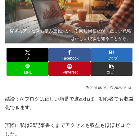
稼ぎもアクセスも積み重ね。いつも同じ回答だが、正しい戦略
は正しい現状を知ることから。
X
Facebook
はてブ
LINE
Pinterest
コピー
2026.05.06
2026.05.13
結論：AIブログは正しい順番で進めれば、初心者でも収益
化できます。
実際に私は25記事書くまでアクセスも収益もほぼゼロで
した。