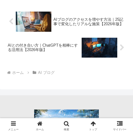
する最適な繋ぎ方 - AI副業ラボ AIMA｜
未経験初心者が仕事を創る方法
AIブログのアクセスを増やす方法｜25記
事で変化したリアルな施策【2026年版】
AIとの付き合い方｜ChatGPTを相棒にす
る活用法【2026年版】
ホーム
AI ブログ
© 2026 AI副業ラボ AIMA｜未経験初心者が仕事を創る方法.
メニュー
ホーム
検索
トップ
サイドバー