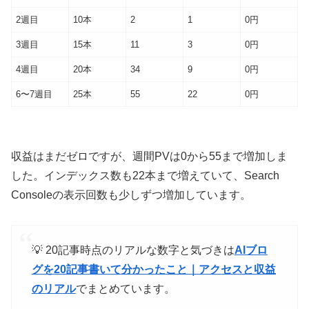
2週目
10本
2
1
0円
3週目
15本
11
3
0円
4週目
20本
34
9
0円
6〜7週目
25本
55
22
0円
収益はまだゼロですが、週間PVは0から55まで増加しま
した。インデックス数も22本まで増えていて、Search
Consoleの表示回数も少しずつ増加しています。
💡 20記事時点のリアルな数字と気づきは
AIブロ
グを20記事書いて分かったこと｜アクセスと収益
のリアル
でまとめています。