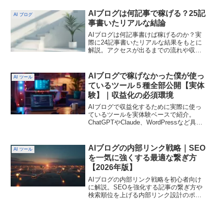
SEO、収益化の流れをすべてわかりやす
く紹介しています。AI副業ラボ AIMA｜
AIブログは何記事で稼げる？25記
AI ブログ
未経験初心者が仕事を創る方法
事書いたリアルな結論
AIブログは何記事書けば稼げるのか？実
際に24記事書いたリアルな結果をもとに
解説。アクセスが出るまでの流れや収益
化の目安を初心者にも分かりやすくまと
めています。再現しやすいポイントも共
有。AIブログは何記事で稼げる？25記事
AIブログで稼げなかった僕が使っ
AI ツール
書いたリアルな結論 - AI副業ラボ AIMA
ているツール５種全部公開【実体
｜未経験初心者が仕事を創る方法
験】｜収益化の必須環境
AIブログで収益化するために実際に使っ
ているツールを実体験ベースで紹介。
ChatGPTやClaude、WordPressなど具体
的な環境と使い方を初心者にもわかりや
すく解説します。AIブログで稼ぐ実際に
使えるツールまとめ｜収益化の必須環境‐
AIブログの内部リンク戦略｜SEO
AI ツール
AI副業ラボ AIMA｜未経験初心者が仕事
を一気に強くする最適な繋ぎ方
を創る方法
【2026年版】
AIブログの内部リンク戦略を初心者向け
に解説。SEOを強化する記事の繋ぎ方や
検索順位を上げる内部リンク設計のポイ
ントをわかりやすく紹介します。AIブロ
グの内部リンク戦略｜SEOを一気に強く