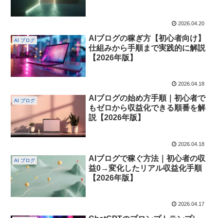
2026.04.20
AIブログの稼ぎ方【初心者向け】
AI ブログ
仕組みから手順まで実践的に解説
【2026年版】
2026.04.18
AIブログの始め方手順｜初心者で
AI ブログ
もゼロから収益化できる順番を解
説【2026年版】
2026.04.18
AIブログで稼ぐ方法｜初心者の収
AI ブログ
益0→変化したリアル収益化手順
【2026年版】
2026.04.17