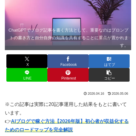
ChatGPTでブログ記事を書く方法として、重要なのはプロンプ
トの書き方と自分自身の知識を共有することに重点が置かれま
す。
X
Facebook
はてブ
LINE
Pinterest
コピー
2026.04.16
2026.05.06
※この記事は実際に20記事運用した結果をもとに書いて
います。
👉
AIブログで稼ぐ方法【2026年版】初心者が収益化する
ためのロードマップを完全解説