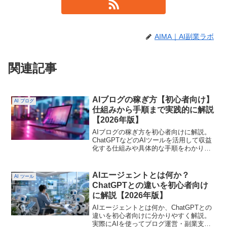
AIMA｜AI副業ラボ
関連記事
AIブログの稼ぎ方【初心者向け】
AI ブログ
仕組みから手順まで実践的に解説
【2026年版】
AIブログの稼ぎ方を初心者向けに解説。
ChatGPTなどのAIツールを活用して収益
化する仕組みや具体的な手順をわかりや
すく紹介します。AIブログの稼ぎ方｜初
心者でも収益化できる仕組みと手順を
ChatGPTなどのAIツールを活用した副業
AIエージェントとは何か？
AI ツール
方法
ChatGPTとの違いを初心者向け
に解説【2026年版】
AIエージェントとは何か、ChatGPTとの
違いを初心者向けに分かりやすく解説。
実際にAIを使ってブログ運営・副業支援