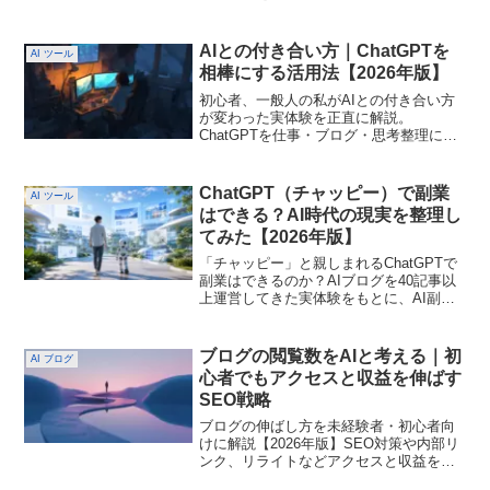
に活用してきた経験をもとに、AI時代に
人間がやるべきことまで丁寧にお伝えし
ます。AIエージェントとは何か？
AIとの付き合い方｜ChatGPTを
AI ツール
ChatGPTとの違いを初心者向けに解説
相棒にする活用法【2026年版】
【2026年版】 - AI副業ラボ AIMA
初心者、一般人の私がAIとの付き合い方
が変わった実体験を正直に解説。
ChatGPTを仕事・ブログ・思考整理に活
用する中で気づいた「AIと人間の自分な
り役割分担」をリアルな視点でまとめて
います。AIとの付き合い方｜ChatGPTを
ChatGPT（チャッピー）で副業
AI ツール
相棒にして進めて分かった - AI副業ラボ
はできる？AI時代の現実を整理し
AIMA｜未経験初心者が仕事を創る方法
てみた【2026年版】
「チャッピー」と親しまれるChatGPTで
副業はできるのか？AIブログを40記事以
上運営してきた実体験をもとに、AI副業
の現実と可能性を初心者向けに誠実に整
理しました。ChatGPT（チャッピー）で
副業はできる？AI時代の現実を整理して
ブログの閲覧数をAIと考える｜初
AI ブログ
みた【2026年版】｜AI副業を未経験初心
心者でもアクセスと収益を伸ばす
者が創る
SEO戦略
ブログの伸ばし方を未経験者・初心者向
けに解説【2026年版】SEO対策や内部リ
ンク、リライトなどアクセスと収益を伸
ばすための具体的な戦略をわかりやすく