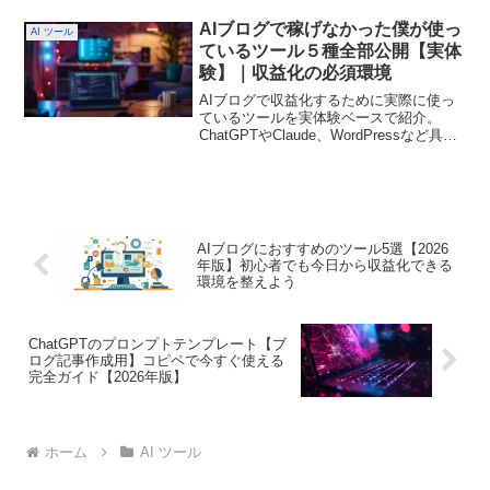
紹介します。ブログアクセスの伸ばし方
｜初心者でもアクセスと収益を伸ばす
AIブログで稼げなかった僕が使っ
AI ツール
SEO戦略 AIブログを20記事書いて分かっ
ているツール５種全部公開【実体
たことアクセス0から変化したリアル
験】｜収益化の必須環境
AIブログで収益化するために実際に使っ
ているツールを実体験ベースで紹介。
ChatGPTやClaude、WordPressなど具体
的な環境と使い方を初心者にもわかりや
すく解説します。AIブログで稼ぐ実際に
使えるツールまとめ｜収益化の必須環境‐
AI副業ラボ AIMA｜未経験初心者が仕事
を創る方法
AIブログにおすすめのツール5選【2026
年版】初心者でも今日から収益化できる
環境を整えよう
ChatGPTのプロンプトテンプレート【ブ
ログ記事作成用】コピペで今すぐ使える
完全ガイド【2026年版】
ホーム
AI ツール