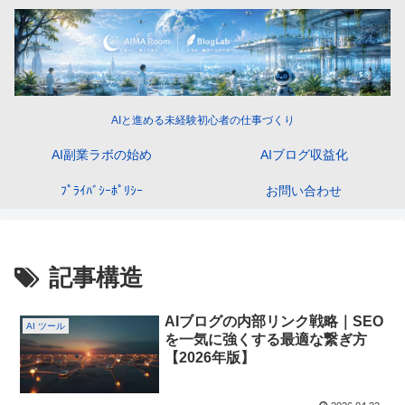
AIと進める未経験初心者の仕事づくり
AI副業ラボの始め
AIブログ収益化
ﾌﾟﾗｲﾊﾞｼｰﾎﾟﾘｼｰ
お問い合わせ
記事構造
AIブログの内部リンク戦略｜SEO
AI ツール
を一気に強くする最適な繋ぎ方
【2026年版】