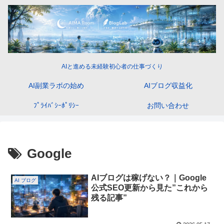
AIと進める未経験初心者の仕事づくり
AI副業ラボの始め
AIブログ収益化
ﾌﾟﾗｲﾊﾞｼｰﾎﾟﾘｼｰ
お問い合わせ
Google
AIブログは稼げない？｜Google
AI ブログ
公式SEO更新から見た”これから
残る記事”