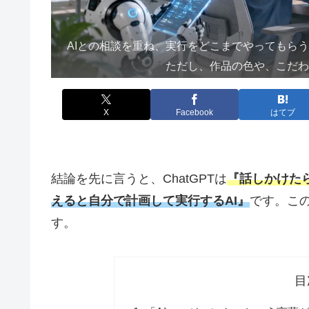
AIとの相談を重ね、実行をどこまでやってもら
ただし、作品の色や、こだ
X
Facebook
はてブ
結論を先に言うと、ChatGPTは
『話しかけたら
えると自分で計画して実行するAI』
です。こ
す。
目