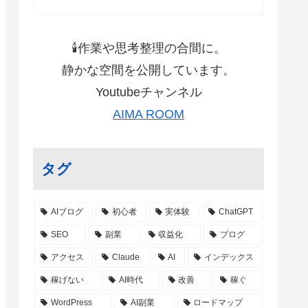
🕯作業や思考整理の合間に。
静かな空間を公開しています。
Youtubeチャンネル
AIMA ROOM
タグ
AIブログ
初心者
実体験
ChatGPT
SEO
副業
収益化
ブログ
アクセス
Claude
AI
インデックス
稼げない
AI時代
改善
稼ぐ
WordPress
AI副業
ロードマップ