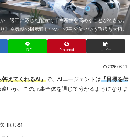
うか。適正に応じた配置で、生産性を高めることができる。
わり、空気感の指示難しいので役割分業という選択も大切。
LINE
Pinterest
コピー
2026.06.11
答えてくれるAI』
で、AIエージェントは
『目標を伝
の違いが、この記事全体を通じて分かるようになりま
次