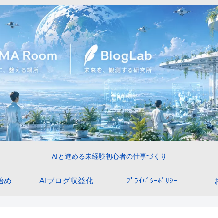
AIと進める未経験初心者の仕事づくり
始め
AIブログ収益化
ﾌﾟﾗｲﾊﾞｼｰﾎﾟﾘｼｰ