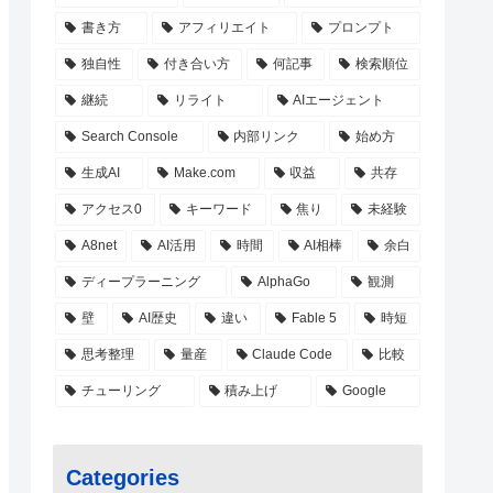
書き方
アフィリエイト
プロンプト
独自性
付き合い方
何記事
検索順位
継続
リライト
AIエージェント
Search Console
内部リンク
始め方
生成AI
Make.com
収益
共存
アクセス0
キーワード
焦り
未経験
A8net
AI活用
時間
AI相棒
余白
ディープラーニング
AlphaGo
観測
壁
AI歴史
違い
Fable 5
時短
思考整理
量産
Claude Code
比較
チューリング
積み上げ
Google
Categories