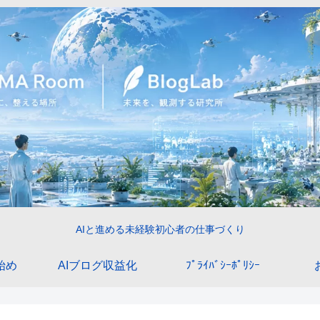
AIと進める未経験初心者の仕事づくり
始め
AIブログ収益化
ﾌﾟﾗｲﾊﾞｼｰﾎﾟﾘｼｰ