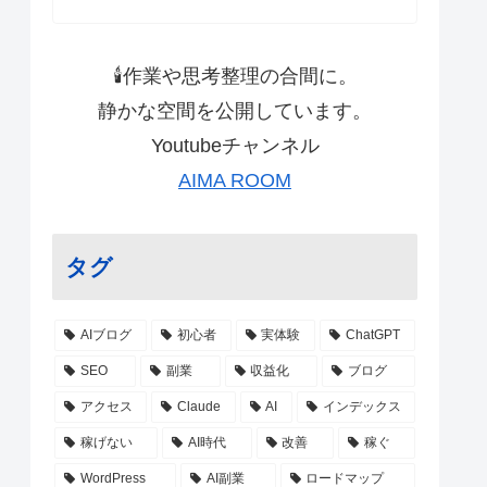
🕯作業や思考整理の合間に。
静かな空間を公開しています。
Youtubeチャンネル
AIMA ROOM
タグ
AIブログ
初心者
実体験
ChatGPT
SEO
副業
収益化
ブログ
アクセス
Claude
AI
インデックス
稼げない
AI時代
改善
稼ぐ
WordPress
AI副業
ロードマップ