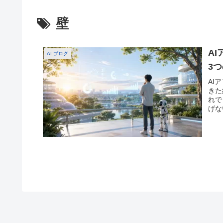
壁
A
AI ブログ
3
AI
きた
れで
げな
験初