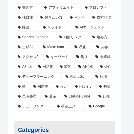
書き方
アフィリエイト
プロンプト
独自性
付き合い方
何記事
検索順位
継続
リライト
AIエージェント
Search Console
内部リンク
始め方
生成AI
Make.com
収益
共存
アクセス0
キーワード
焦り
未経験
A8net
AI活用
時間
AI相棒
余白
ディープラーニング
AlphaGo
観測
壁
AI歴史
違い
Fable 5
時短
思考整理
量産
Claude Code
比較
チューリング
積み上げ
Google
Categories