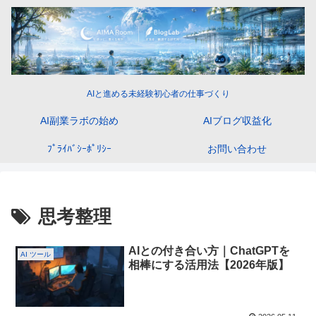
AIと進める未経験初心者の仕事づくり
AI副業ラボの始め
AIブログ収益化
ﾌﾟﾗｲﾊﾞｼｰﾎﾟﾘｼｰ
お問い合わせ
思考整理
AIとの付き合い方｜ChatGPTを
AI ツール
相棒にする活用法【2026年版】